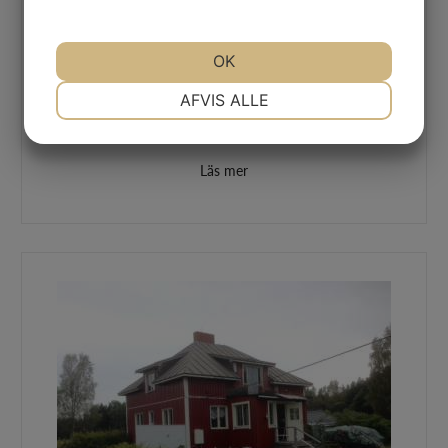
Litet Bostadshus Vid Bergsvägen 2, Strandnäs,
OK
M:hamn
- Såld
NØDVENDIGE
PRÆFERENCER
AFVIS ALLE
Bostadshuset är ca 10 m x 11 m och färdigställt år
1954 i ett plan jämte fullständig …
MARKETING
STATISTIK
Läs mer