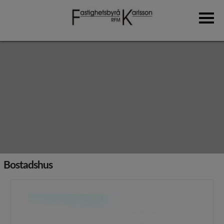
Hem
Om oss
Fastighetsförmedling
Bostadshus
Aktielägenheter
Övriga objekt
Bostadshus
Tjänster
Fastighetsvärdering
Lantmäteri- och jorddomstolsärenden