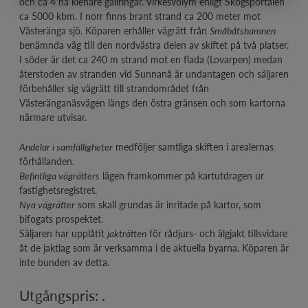
och ca 4 ha klenare gallringar. Virkesvolym enligt Skogsportalen
ca 5000 kbm. I norr finns brant strand ca 200 meter mot
Västeränga sjö. Köparen erhåller vägrätt från
Småbåtshamnen
benämnda väg till den nordvästra delen av skiftet på två platser.
I söder är det ca 240 m strand mot en flada (Lovarpen) medan
återstoden av stranden vid Sunnanå är undantagen och säljaren
förbehåller sig vägrätt till strandområdet från
Västeränganäsvägen längs den östra gränsen och som kartorna
närmare utvisar.
Andelar i samfälligheter
medföljer samtliga skiften i arealernas
förhållanden.
Befintliga vägrätters
lägen framkommer på kartutdragen ur
fastighetsregistret.
Nya vägrätter
som skall grundas är inritade på kartor, som
bifogats prospektet.
Säljaren har upplåtit
jakträtten
för rådjurs- och älgjakt tillsvidare
åt de jaktlag som är verksamma i de aktuella byarna. Köparen är
inte bunden av detta.
Utgångspris: .