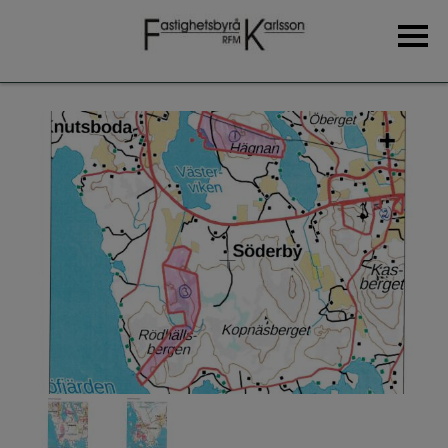
Hem
Om oss
Fastighetsförmedling
Bostadshus
Aktielägenheter
Övriga objekt
Tjänster
Fastighetsvärdering
Lantmäteri- och jorddomstolsärenden