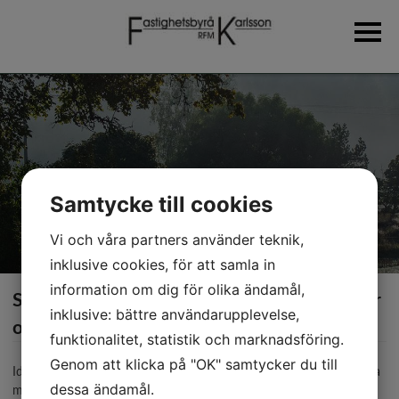
Hem
Om oss
Fastighetsförmedling
Samtycke till cookies
Bostadshus
Aktielägenheter
Vi och våra partners använder teknik,
inklusive cookies, för att samla in
Övriga objekt
information om dig för olika ändamål,
Skatteutredningar vid gåvor/köp mellan föräldrar
Tjänster
inklusive: bättre användarupplevelse,
och barn
funktionalitet, statistik och marknadsföring.
Fastighetsvärdering
Genom att klicka på "OK" samtycker du till
Idag har det blivit mycket vanligt att på ett lagligt sätt skatteplanera
Lantmäteri- och jorddomstolsärenden
dessa ändamål.
mellan föräldrar och barn. Genom att överlåta en del av sin