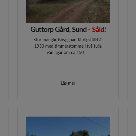
Guttorp Gård, Sund
- Såld!
Stor mangårdsbyggnad färdigställd år
1930 med timmerstomme i två fulla
våningar om ca 150 …
Läs mer