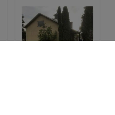
Bostadshus
Sundblomsgränd 1,
Mariehamn
- SÅLT!
Bostadshus i 1½-plan med fullständig
källare uppfört 1965. Egen tomt 725
kvm, vårdad. …