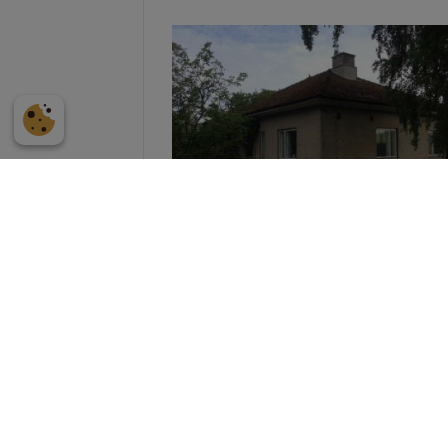
Litet Bostadshus Vid
Bergsvägen 2, Strandnäs,
M:hamn
- Såld
Bostadshuset är ca 10 m x 11 m och
färdigställt år 1954 i ett plan jämte
fullständig …