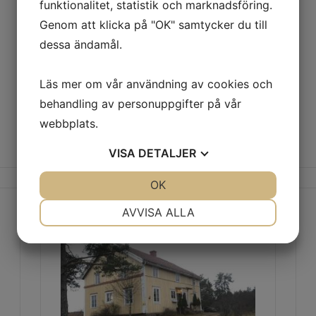
Bostadshus Tallvägen 16,
funktionalitet, statistik och marknadsföring.
Genom att klicka på "OK" samtycker du till
Mariehamn
- SÅLD!
dessa ändamål.
Östernäs, Tallvägen 16: Väldisponerat
bostadshus i ett plan från 1969 i lugnt
villaområde…
Läs mer om vår användning av cookies och
behandling av personuppgifter på vår
webbplats.
Läs mer
VISA
DETALJER
JA
NEJ
OK
JA
NEJ
NÖDVÄNDIG
INSTÄLLNINGAR
AVVISA ALLA
JA
NEJ
JA
NEJ
MARKNADSFÖRING
STATISTIK