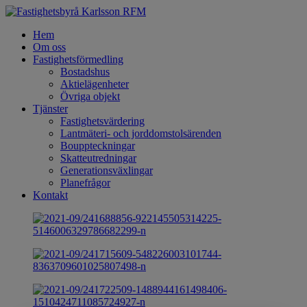
Hem
Om oss
Fastighetsförmedling
Bostadshus
Aktielägenheter
Övriga objekt
Tjänster
Fastighetsvärdering
Lantmäteri- och jorddomstolsärenden
Bouppteckningar
Skatteutredningar
Generationsväxlingar
Planefrågor
Kontakt