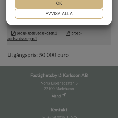
JA
NEJ
OK
JA
NEJ
lämnat de högsta anbuden. Fri prövningsrätt för säljaren.
NÖDVÄNDIG
INSTÄLLNINGAR
AVVISA ALLA
Ladda ner
JA
NEJ
JA
NEJ
MARKNADSFÖRING
STATISTIK
prosp-apelsvedsskogen.2
prosp-
apelsvedsskogen.1
Utgångspris: 50 000 euro
Fastighetsbyrå Karlsson AB
Norra Esplanadgatan 5
22100 Mariehamn
Åland
Kontakt
Tel: +358 (0)18 15675