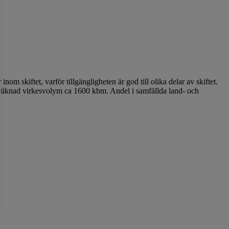
om skiftet, varför tillgängligheten är god till olika delar av skiftet.
eräknad virkesvolym ca 1600 kbm. Andel i samfällda land- och