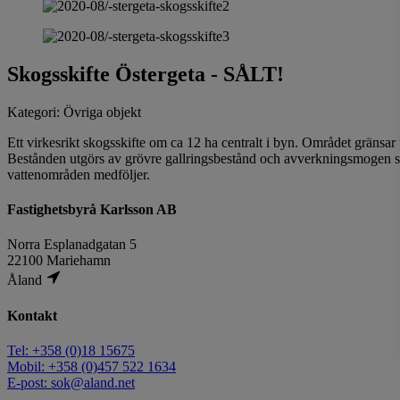
Skogsskifte Östergeta
- SÅLT!
Kategori: Övriga objekt
Ett virkesrikt skogsskifte om ca 12 ha centralt i byn. Området gränsar t
Bestånden utgörs av grövre gallringsbestånd och avverkningsmogen sk
vattenområden medföljer.
Fastighetsbyrå Karlsson AB
Norra Esplanadgatan 5
22100 Mariehamn
Åland
Kontakt
Tel: +358 (0)18 15675
Mobil: +358 (0)457 522 1634
E-post: sok@aland.net