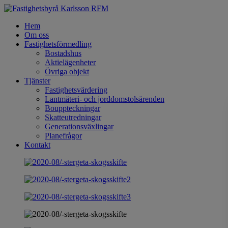
Hem
Om oss
Fastighetsförmedling
Bostadshus
Aktielägenheter
Övriga objekt
Tjänster
Fastighetsvärdering
Lantmäteri- och jorddomstolsärenden
Bouppteckningar
Skatteutredningar
Generationsväxlingar
Planefrågor
Kontakt