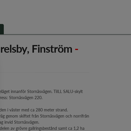
relsby, Finström
-
eläget innanför Stornäsvägen. TiILL SALU-skylt
dress: Stornäsvägen 220.
ärden i väster med ca 280 meter strand.
väg genom skiftet från Stornäsvägen och norrifrån
lag invid Stornäsvägen.
 delen av grövre gallringsbestånd samt ca 1,2 ha