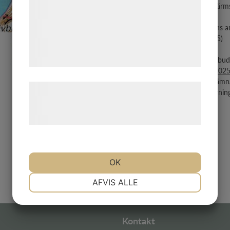
analysepartnere, som kan kombinere dem
plantbestånd och ca 1,2 ha skärmst
med data, du tidligere har givet dem eller
kommer lövskog.
Hälften (½) av säljarfastighetens a
de har indsamlet gennem din brug af deres
försäljningen. (tillagt 28..8.2025)
tjenester. Ved at klikke på 'OK' giver du
samtykke til disse formål.
På skiftet emotses skriftliga anbu
onsdagen den 16 september 2025 
Mellan de anbudsgivare som lämna
Læs mere om vores brug af cookies og
Säljaren förbehåller sig fri prövni
behandling af persondata på vores
hjemmeside.
OK
NØDVENDIGE
PRÆFERENCER
AFVIS ALLE
MARKETING
STATISTIK
Kontakt