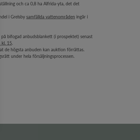
ällning och ca 0,8 ha Alfrida-yta, det det
ndel i Grelsby
samfällda vattenområden
ingår i
d på bifogad anbudsblankett (i prospektet) senast
kl. 15
.
t de högsta anbuden kan auktion förrättas.
ngsrätt under hela försäljningsprocessen.